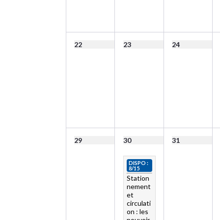
22
23
24
29
30
31
DISPO :
8/15
Station
nement
et
circulati
on : les
pouvoir