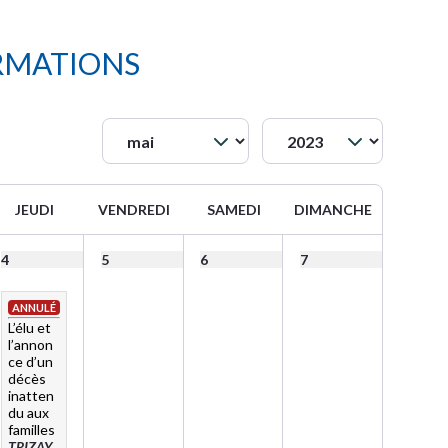
RMATIONS
JEUDI
VENDREDI
SAMEDI
DIMANCHE
4
5
6
7
ANNULÉ
L’élu et
l’annon
ce d’un
décès
inatten
du aux
familles
TRIZAY