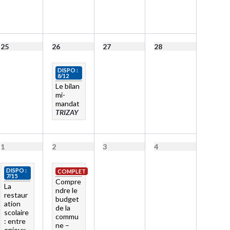
25
26
27
28
DISPO :
8/12
Le bilan
mi-
mandat
TRIZAY
1
2
3
4
DISPO :
COMPLET
7/15
Compre
La
ndre le
restaur
budget
ation
de la
scolaire
commu
: entre
ne –
enjeux