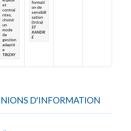
formati
et
on de
contrai
sensibili
ntes,
sation
choisir
(Intra)
un
ST
mode
XANDR
de
E
gestion
adapté
e
TRIZAY
UNIONS D'INFORMATION