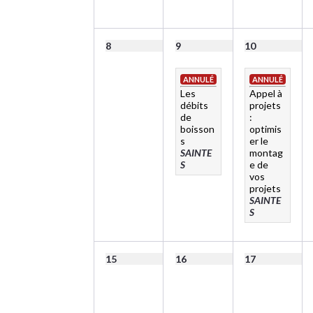
8
9
10
ANNULÉ
ANNULÉ
Les
Appel à
débits
projets
de
:
boisson
optimis
s
er le
SAINTE
montag
S
e de
vos
projets
SAINTE
S
15
16
17