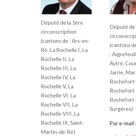
Député de la 1ère
Député de 
circonscription
circonscrip
(cantons de : Ars-en-
(cantons d
Ré, La Rochelle I, La
:
Aigrefeuil
Rochelle II, La
Aytré, Cou
Rochelle III, La
Jarrie, Mar
Rochelle IV, La
Rochefort 
Rochelle V, La
Rochefort 
Rochelle VI, La
Rochefort 
Rochelle VII, La
Surgères)
Rochelle VIII, La
Rochelle IX, Saint-
Par e-mail 
Martin-de-Ré)