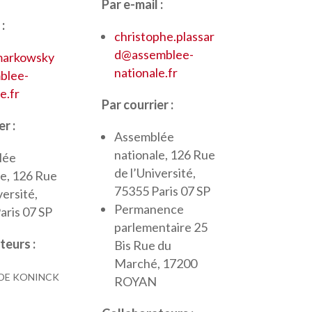
Par e-mail :
:
christophe.plassar
d@assemblee-
markowsky
nationale.fr
blee-
e.fr
Par courrier :
r :
Assemblée
nationale, 126 Rue
lée
de l’Université,
le, 126 Rue
75355 Paris 07 SP
versité,
Permanence
aris 07 SP
parlementaire 25
teurs :
Bis Rue du
Marché, 17200
 DE KONINCK
ROYAN