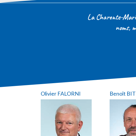
La Charente-Mariti
noms, m
Olivier FALORNI
Benoît BI