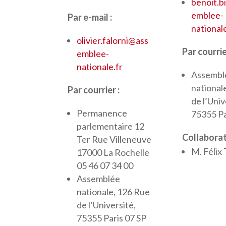
benoit.b
emblee-
Par e-mail :
nationale
olivier.falorni@ass
Par courrie
emblee-
nationale.fr
Assembl
national
Par courrier :
de l’Univ
Permanence
75355 Pa
parlementaire 12
Collaborat
Ter Rue Villeneuve
M. Féli
17000 La Rochelle
05 46 07 34 00
Assemblée
nationale, 126 Rue
de l’Université,
75355 Paris 07 SP