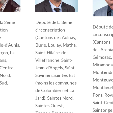
la 2ème
Député de la 3ème
Député de
tion
circonscription
circonscri
e
(Cantons de :
Aulnay,
(C
antons
le-d’Aunis,
Burie, Loulay, Matha,
de
:
Archia
rçon, La
Saint-Hilaire-de-
Gémozac, 
ans,
Villefranche, Saint-
Mirambea
Centre,
Jean-d’Angély, Saint-
Montendr
Nord,
Savinien, Saintes Est
Montguyo
Sud,
(moins les communes
Montlieu-
de Colombiers et La
Pons, Roya
Jard), Saintes Nord,
:
Saint-Gen
Saintes Ouest,
Saintonge