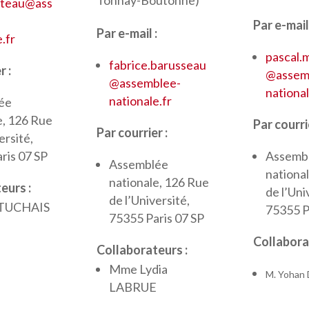
Tonnay-Boutonne)
iteau@ass
Par e-mail 
Par e-mail :
.fr
pascal.
fabrice.barusseau
r :
@assem
@assemblee-
national
nationale.fr
ée
e, 126 Rue
Par courrie
Par courrier :
ersité,
ris 07 SP
Assemb
Assemblée
nationa
nationale, 126 Rue
eurs :
de l’Uni
de l’Université,
x TUCHAIS
75355 P
75355 Paris 07 SP
Collabora
Collaborateurs :
Mme Lydia
M. Yohan
LABRUE