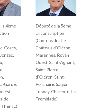
 la 4ème
Député de la 5ème
ption
circonscription
(Cantons de :
Le
c, Cozes,
Château-d’Oléron,
Jonzac,
Marennes, Royan
u,
Ouest, Saint-Agnant,
e,
Saint-Pierre-
n,
d’Oléron, Saint-
la-Garde,
Porchaire, Saujon,
n Est,
Tonnay-Charente, La
is-de-
Tremblade)
, Thénac)