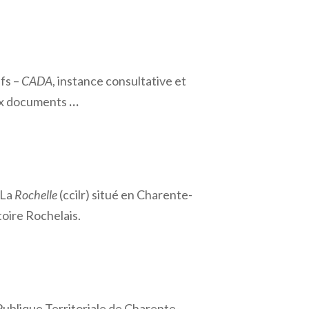
fs –
CADA
, instance consultative et
aux documents
…
 La
Rochelle
(ccilr) situé en Charente-
itoire Rochelais.
Publique Territoriale de Charente-