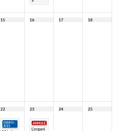
S
15
16
17
18
22
23
24
25
DISPO :
ANNULÉ
4/15
L’organi