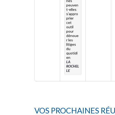
nes
peuven
t-elles
s’appro
prier
cet
outil
pour
dénoue
r les
litiges
du
quotidi
en
LA
ROCHEL
LE
VOS PROCHAINES RÉ