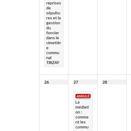
reprises
de
sépultu
res et la
gestion
du
foncier
dans le
cimetièr
e
commu
nal
TRIZAY
26
27
28
ANNULÉ
La
médiati
on :
comme
nt les
commu