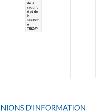
de la
sécurit
é et de
la
salubrit
é
TRIZAY
UNIONS D'INFORMATION