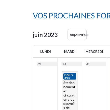
VOS PROCHAINES FO
juin
2023
Aujourd’hui
LUNDI
MARDI
MERCREDI
29
30
31
DISPO :
8/15
Station
nement
et
circulati
on : les
pouvoir
s de