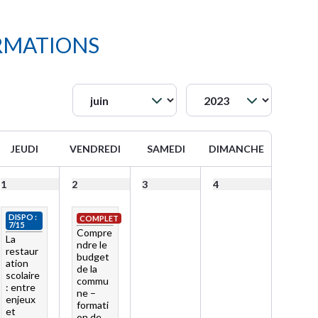
RMATIONS
JEUDI
VENDREDI
SAMEDI
DIMANCHE
1
2
3
4
DISPO :
COMPLET
7/15
Compre
La
ndre le
restaur
budget
ation
de la
scolaire
commu
: entre
ne –
enjeux
formati
et
on de