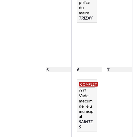
police
du
maire
TRIZAY
5
6
7
COMPLET
????
Vade-
mecum
de l’élu
municip
al
SAINTE
S