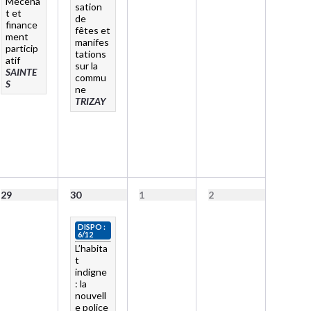
Mécéna
sation
t et
de
finance
fêtes et
ment
manifes
particip
tations
atif
sur la
SAINTE
commu
S
ne
TRIZAY
29
30
1
2
DISPO :
6/12
L’habita
t
indigne
: la
nouvell
e police