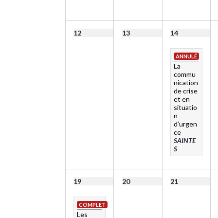
12
13
14
ANNULÉ
La
commu
nication
de crise
et en
situatio
n
d’urgen
ce
SAINTE
S
19
20
21
COMPLET
Les