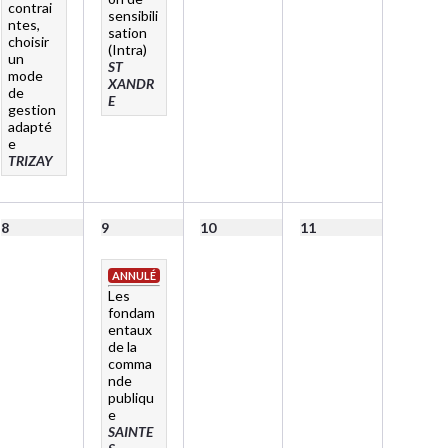
contrai
sensibili
ntes,
sation
choisir
(Intra)
un
ST
mode
XANDR
de
E
gestion
adapté
e
TRIZAY
8
9
10
11
ANNULÉ
Les
fondam
entaux
de la
comma
nde
publiqu
e
SAINTE