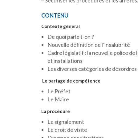
– Sécuriser les procédures et les arrêtés
CONTENU
Contexte général
De quoi parle t-on ?
Nouvelle définition de l’insalubrité
Cadre législatif : la nouvelle police de
et installations
Les diverses catégories de désordres
Le partage de compétence
Le Préfet
Le Maire
La procédure
Le signalement
Le droit de visite
L’examen des situations