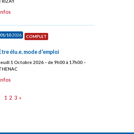
TRIZAY
#28151
Infos
01/10
2026
COMPLET
Etre élu.e, mode d’emploi
Jeudi 1 Octobre 2026 – de 9h00 à 17h00 –
THENAC
#28516
Infos
1
2
3
»