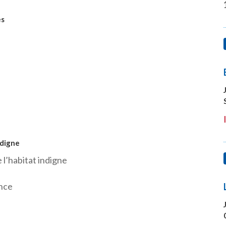
es
ndigne
 l’habitat indigne
ence