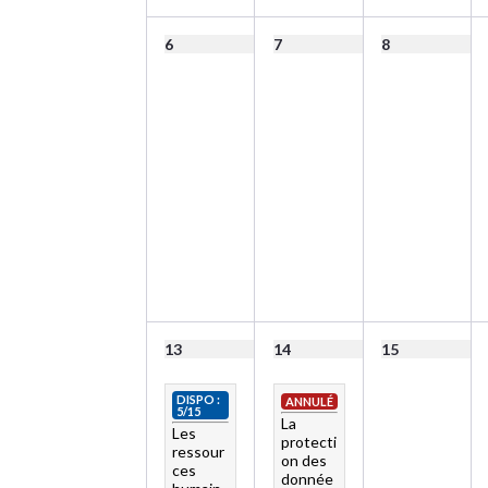
6
7
8
13
14
15
DISPO :
ANNULÉ
5/15
La
Les
protecti
ressour
on des
ces
donnée