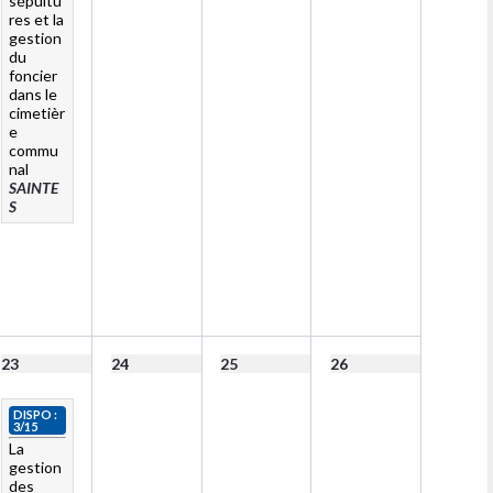
sépultu
res et la
gestion
du
foncier
dans le
cimetièr
e
commu
nal
SAINTE
S
23
24
25
26
DISPO :
3/15
La
gestion
des