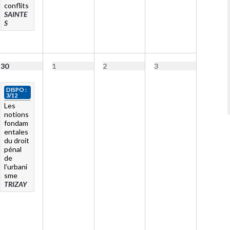
conflits
SAINTE
S
30
1
2
3
DISPO :
3/12
Les
notions
fondam
entales
du droit
pénal
de
l’urbani
sme
TRIZAY