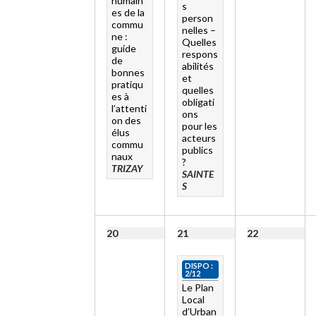
humain
s
es de la
person
commu
nelles –
ne :
Quelles
guide
respons
de
abilités
bonnes
et
pratiqu
quelles
es à
obligati
l’attenti
ons
on des
pour les
élus
acteurs
commu
publics
naux
?
TRIZAY
SAINTE
S
20
21
22
DISPO :
2/12
Le Plan
Local
d’Urban