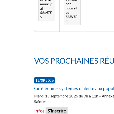
nes
municip
nouvell
al
es
SAINTE
SAINTE
S
S
VOS PROCHAINES RÉ
15/09
2026
Ciitélécom – systèmes d’alerte aux popu
Mardi 15 septembre 2026 de 9h à 12h – Annexe 
Saintes
Infos
S’inscrire