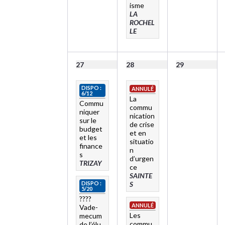
isme
LA
ROCHEL
LE
27
28
29
DISPO :
ANNULÉ
6/12
La
Commu
commu
niquer
nication
sur le
de crise
budget
et en
et les
situatio
finance
n
s
d’urgen
TRIZAY
ce
SAINTE
DISPO :
S
5/20
????
ANNULÉ
Vade-
Les
mecum
commu
de l’élu