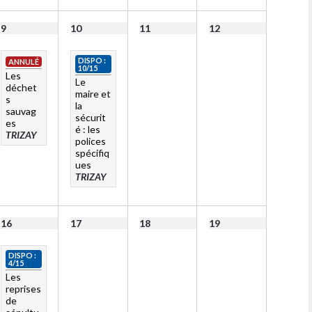
9
10
11
12
DISPO :
ANNULÉ
10/15
Les
Le
déchet
maire et
s
la
sauvag
sécurit
es
é : les
TRIZAY
polices
spécifiq
ues
TRIZAY
16
17
18
19
DISPO :
4/15
Les
reprises
de