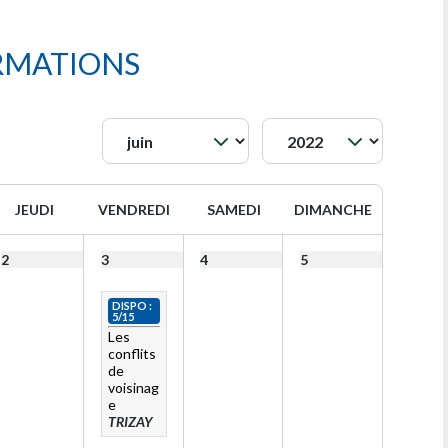
RMATIONS
JEUDI
VENDREDI
SAMEDI
DIMANCHE
2
3
4
5
DISPO :
5/15
Les
conflits
de
voisinag
e
TRIZAY