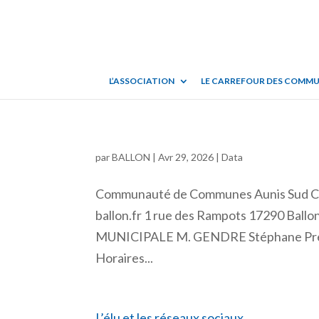
L’ASSOCIATION
LE CARREFOUR DES COMM
par
BALLON
|
Avr 29, 2026
|
Data
Communauté de Communes Aunis Sud C
ballon.fr 1 rue des Rampots 17290 Bal
MUNICIPALE M. GENDRE Stéphane Prem
Horaires...
L’élu et les réseaux sociaux