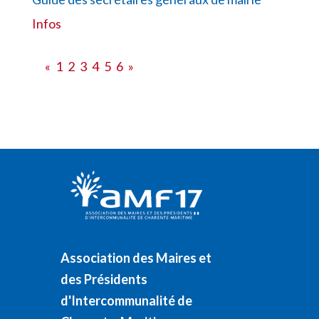
Infos
«
1
2
3
4
5
6
»
Association des Maires et
des Présidents
d'Intercommunalité de