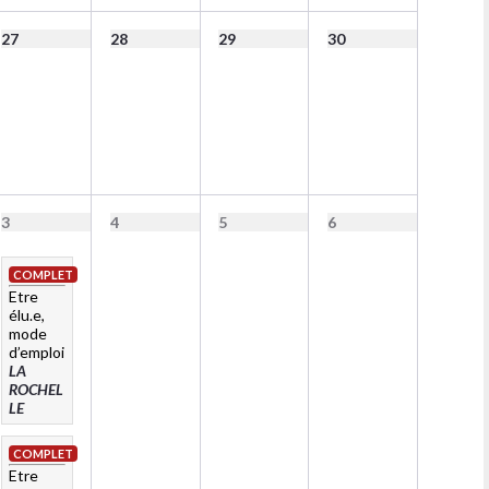
27
28
29
30
3
4
5
6
COMPLET
Etre
élu.e,
mode
d’emploi
LA
ROCHEL
LE
COMPLET
Etre