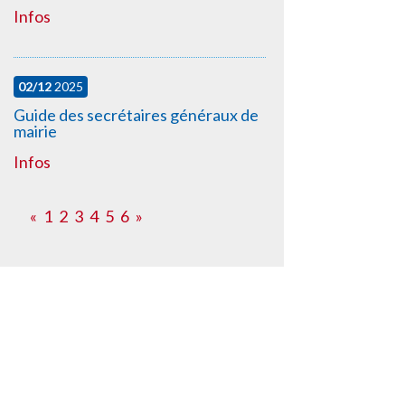
Infos
02/12
2025
Guide des secrétaires généraux de
mairie
Infos
«
1
2
3
4
5
6
»