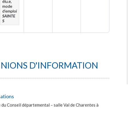
élu.e,
mode
d’emploi
SAINTE
S
UNIONS D'INFORMATION
lations
du Conseil départemental – salle Val de Charentes à