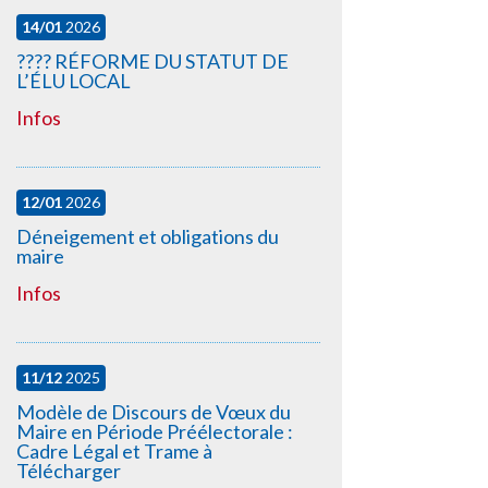
14/01
2026
????️ RÉFORME DU STATUT DE
L’ÉLU LOCAL
Infos
12/01
2026
Déneigement et obligations du
maire
Infos
11/12
2025
Modèle de Discours de Vœux du
Maire en Période Préélectorale :
Cadre Légal et Trame à
Télécharger