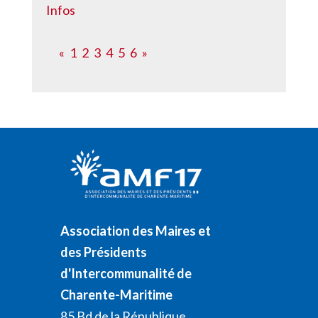
Infos
«
1
2
3
4
5
6
»
Association des Maires et
des Présidents
d'Intercommunalité de
Charente-Maritime
85 Bd de la République