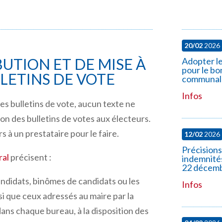
20/02
2026
UTION ET DE MISE À
Adopter le
pour le b
LLETINS DE VOTE
communal
Infos
s bulletins de vote, aucun texte ne
ion des bulletins de votes aux électeurs.
rs à un prestataire pour le faire.
12/02
2026
Précision
ral
précisent :
indemnités
22 décem
andidats, binômes de candidats ou les
Infos
insi que ceux adressés au maire par la
ns chaque bureau, à la disposition des