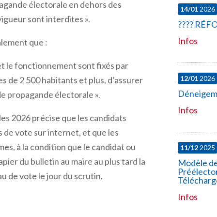
opagande électorale en dehors des
14/01
2026
 vigueur sont interdites
».
????️ RÉ
Infos
lement que :
t le fonctionnement sont fixés par
12/01
2026
 de 2 500 habitants et plus, d’assurer
Déneigeme
s de propagande électorale
».
Infos
es 2026 précise que les candidats
 de vote sur internet, et que les
s, à la condition que le candidat ou
11/12
2025
ier du bulletin au maire au plus tard la
Modèle de
Préélector
u de vote le jour du scrutin.
Télécharg
Infos