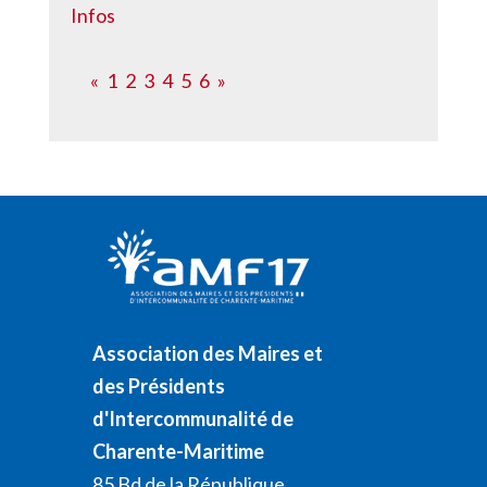
Infos
«
1
2
3
4
5
6
»
Association des Maires et
des Présidents
d'Intercommunalité de
Charente-Maritime
85 Bd de la République