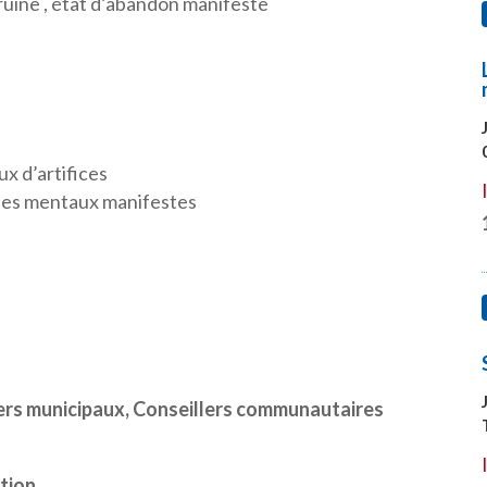
uine , état d’abandon manifeste
eux d’artifices
bles mentaux manifestes
lers municipaux, Conseillers communautaires
ption