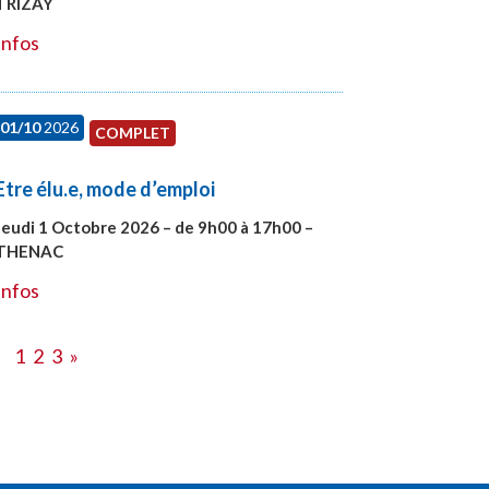
TRIZAY
#28151
Infos
01/10
2026
COMPLET
Etre élu.e, mode d’emploi
Jeudi 1 Octobre 2026 – de 9h00 à 17h00 –
THENAC
#28516
Infos
1
2
3
»