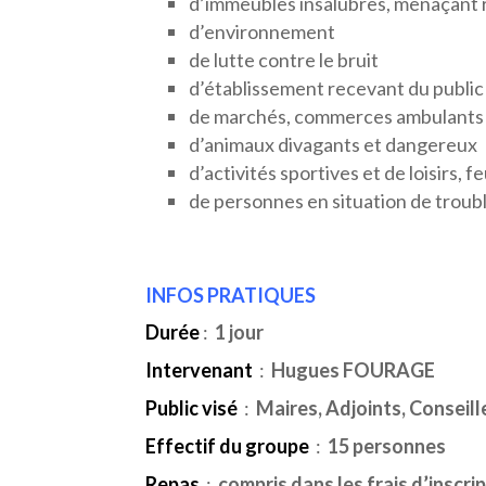
d’immeubles insalubres, menaçant r
d’environnement
de lutte contre le bruit
d’établissement recevant du public
de marchés, commerces ambulants
d’animaux divagants et dangereux
d’activités sportives et de loisirs, f
de personnes en situation de trou
INFOS PRATIQUES
Durée
:
1 jour
Intervenant
:
Hugues FOURAGE
Public visé
:
Maires, Adjoints, Conseil
Effectif du groupe
:
15 personnes
Repas
:
compris dans les frais d’inscri