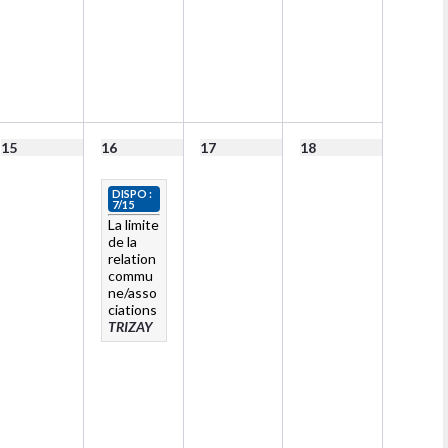
15
16
17
18
DISPO :
7/15
La limite
de la
relation
commu
ne/asso
ciations
TRIZAY