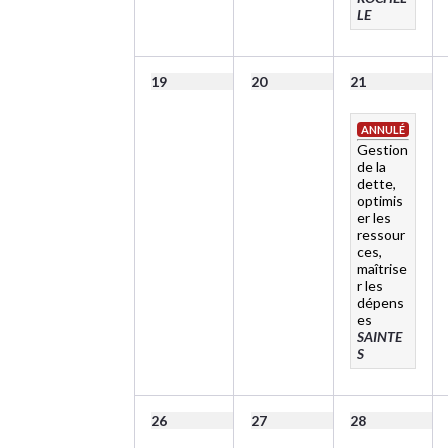
LE
19
20
21
ANNULÉ
Gestion
de la
dette,
optimis
er les
ressour
ces,
maîtrise
r les
dépens
es
SAINTE
S
26
27
28