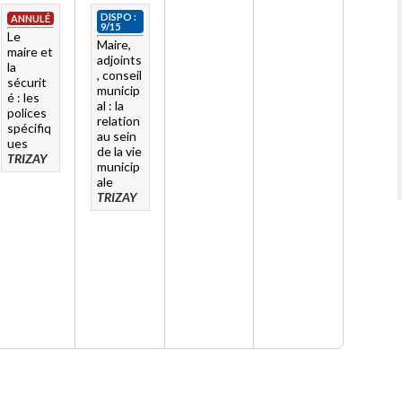
DISPO :
ANNULÉ
9/15
Le
Maire,
maire et
adjoints
la
, conseil
sécurit
municip
é : les
al : la
polices
relation
spécifiq
au sein
ues
de la vie
TRIZAY
municip
ale
TRIZAY