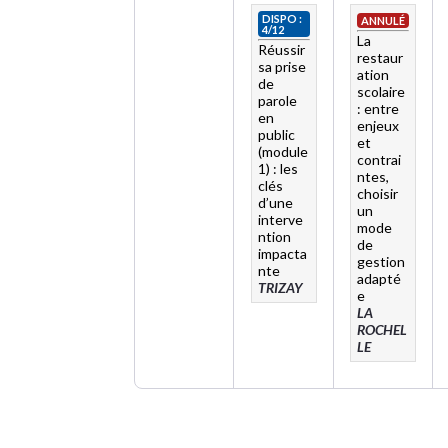
DISPO :
ANNULÉ
4/12
La
Réussir
restaur
sa prise
ation
de
scolaire
parole
: entre
en
enjeux
public
et
(module
contrai
1) : les
ntes,
clés
choisir
d’une
un
interve
mode
ntion
de
impacta
gestion
nte
adapté
TRIZAY
e
LA
ROCHEL
LE