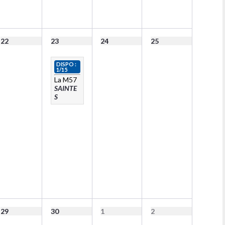
22
23
24
25
DISPO :
1/15
La M57
SAINTE
S
29
30
1
2