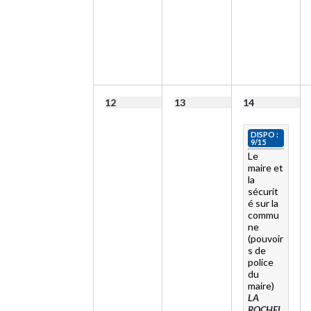
12
13
14
DISPO :
9/15
Le
maire et
la
sécurit
é sur la
commu
ne
(pouvoir
s de
police
du
maire)
LA
ROCHEL