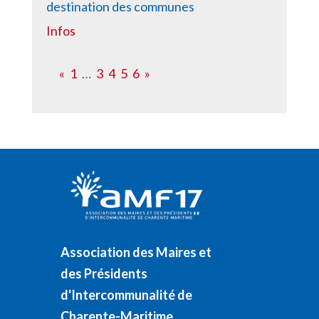
destination des communes
Infos
«
1
…
3
4
5
6
»
Association des Maires et
des Présidents
d'Intercommunalité de
Charente-Maritime