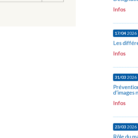
Infos
17/04
2026
Les différ
Infos
31/03
2026
Prévention 
d’images n
Infos
23/03
2026
Rôle du ma