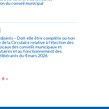
tion du conseil municipal
adjoints – Doit-elle être complète ou non
 de la Circulaire relative à l’élection des
locaux des conseils municipaux et
aires et au fonctionnement des
élibérants du 4 mars 2026
…
6
»