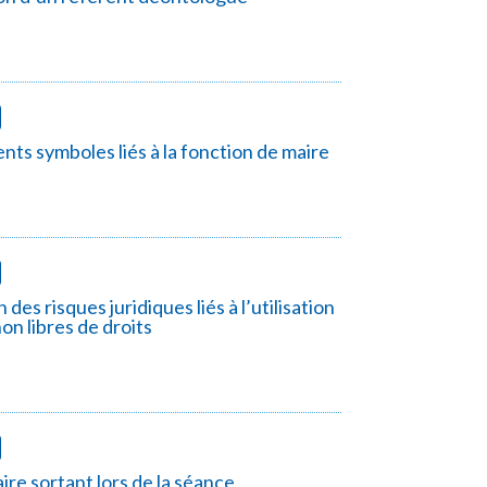
ents symboles liés à la fonction de maire
des risques juridiques liés à l’utilisation
on libres de droits
ire sortant lors de la séance