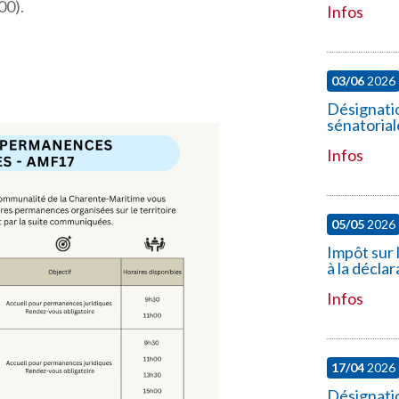
00).
Infos
03/06
2026
Désignatio
sénatorial
Infos
05/05
2026
Impôt sur 
à la décla
Infos
17/04
2026
Désignati