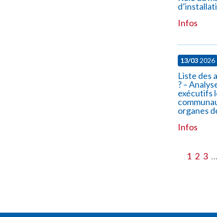
d’installa
Infos
13/03
2026
Liste des 
? – Analyse
exécutifs 
communaut
organes d
Infos
1
2
3