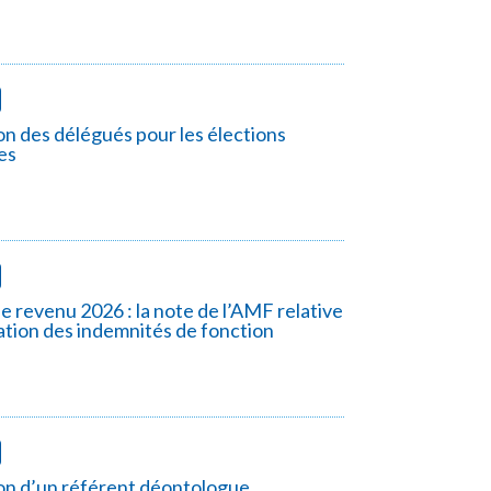
n des délégués pour les élections
es
le revenu 2026 : la note de l’AMF relative
ration des indemnités de fonction
on d’un référent déontologue