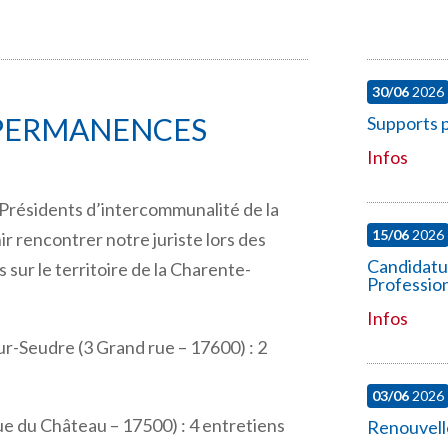
30/06
2026
 PERMANENCES
Supports p
Infos
 Présidents d’intercommunalité de la
15/06
2026
 rencontrer notre juriste lors des
Candidatu
ur le territoire de la Charente-
Professio
Infos
sur-Seudre (
3 Grand rue – 17600) : 2
.
03/06
2026
ue du Château – 17500) : 4 entretiens
Renouvell