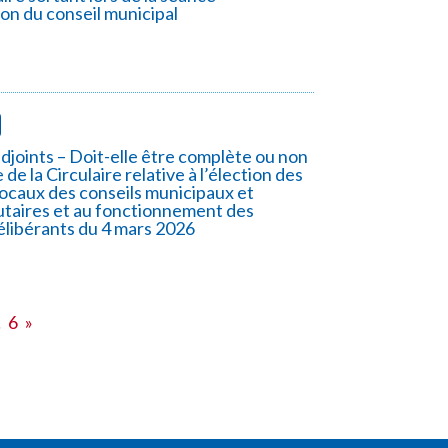
tion du conseil municipal
adjoints – Doit-elle être complète ou non
 de la Circulaire relative à l’élection des
locaux des conseils municipaux et
aires et au fonctionnement des
élibérants du 4 mars 2026
…
6
»