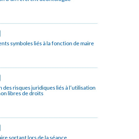
ents symboles liés à la fonction de maire
des risques juridiques liés à l’utilisation
on libres de droits
ire sortant lors de la séance