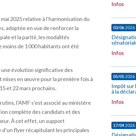
Infos
1 mai 2025 relative à l’harmonisation du
es, adoptée en vue de renforcer la
03/06
2026
ale et la parité, les modalités
Désignatio
sénatorial
 moins de 1 000 habitants ont été
Infos
 une évolution significative des
05/05
2026
t mises en œuvre pour la première fois à
Impôt sur 
 15 et 22 mars prochains.
à la décla
Infos
rutins, l’AMF s’est associé au ministère
ation complète des candidats et des
ueur. À cet effet, un support
17/04
2026
 d’un flyer récapitulant les principales
Désignati