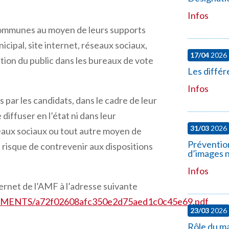
Infos
communes au moyen de leurs supports
cipal, site internet, réseaux sociaux,
17/04
2026
sition du public dans les bureaux de vote
Les différ
Infos
s par les candidats, dans le cadre de leur
diffuser en l’état ni dans leur
31/03
2026
eaux sociaux ou tout autre moyen de
Prévention 
risque de contrevenir aux dispositions
d’images n
Infos
nternet de l’AMF à l’adresse suivante
OCUMENTS/a72f02608afc350e2d75aed1c0c45e69.pdf
23/03
2026
Rôle du ma