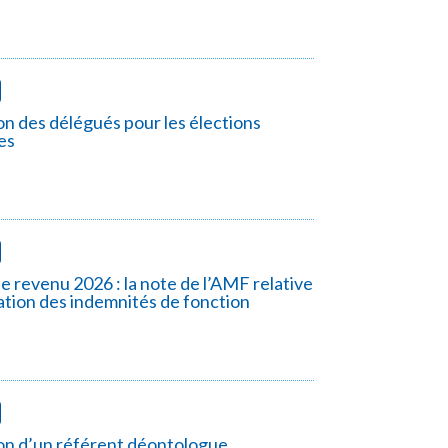
n des délégués pour les élections
es
le revenu 2026 : la note de l’AMF relative
ration des indemnités de fonction
on d’un référent déontologue