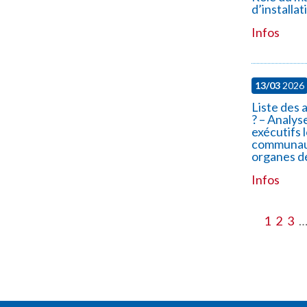
d’installa
Infos
13/03
2026
Liste des 
? – Analyse
exécutifs 
communaut
organes d
Infos
1
2
3