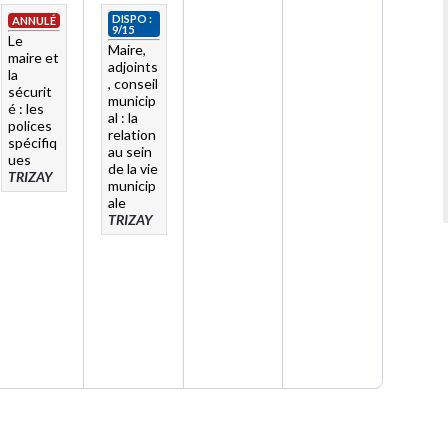
DISPO :
ANNULÉ
9/15
Le
Maire,
maire et
adjoints
la
, conseil
sécurit
municip
é : les
al : la
polices
relation
spécifiq
au sein
ues
de la vie
TRIZAY
municip
ale
TRIZAY