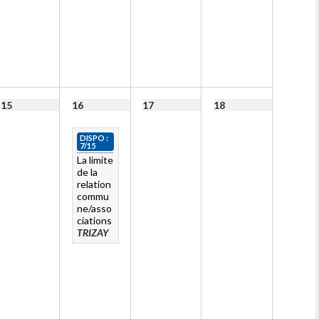
15
16
17
18
DISPO :
7/15
La limite
de la
relation
commu
ne/asso
ciations
TRIZAY