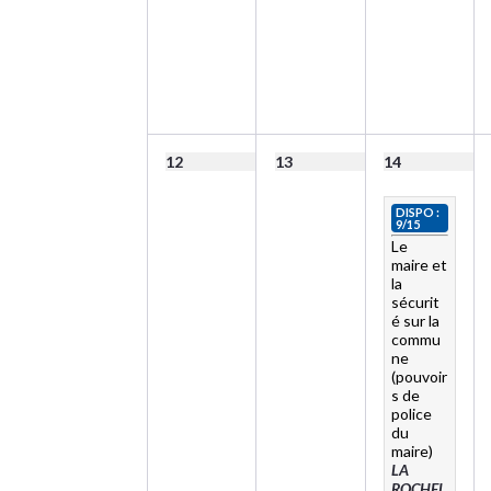
12
13
14
DISPO :
9/15
Le
maire et
la
sécurit
é sur la
commu
ne
(pouvoir
s de
police
du
maire)
LA
ROCHEL