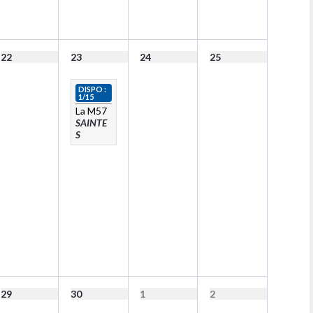
22
23
24
25
DISPO :
1/15
La M57
SAINTE
S
29
30
1
2