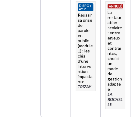
DISPO :
ANNULÉ
4/12
La
Réussir
restaur
sa prise
ation
de
scolaire
parole
: entre
en
enjeux
public
et
(module
contrai
1) : les
ntes,
clés
choisir
d’une
un
interve
mode
ntion
de
impacta
gestion
nte
adapté
TRIZAY
e
LA
ROCHEL
LE