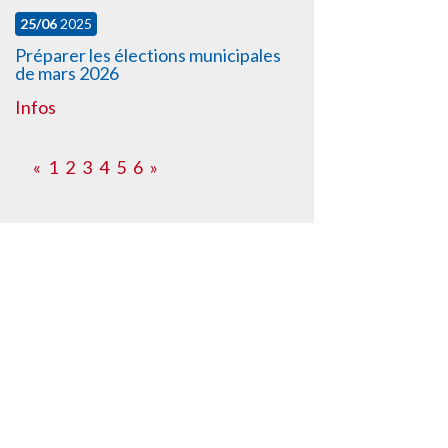
25/06
2025
Préparer les élections municipales
de mars 2026
Infos
«
1
2
3
4
5
6
»