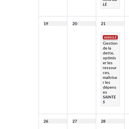
LE
19
20
21
ANNULÉ
Gestion
de la
dette,
optimis
er les
ressour
ces,
maîtrise
r les
dépens
es
SAINTE
S
26
27
28