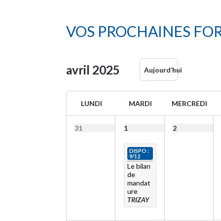
VOS PROCHAINES FO
avril
2025
Aujourd’hui
LUNDI
MARDI
MERCREDI
31
1
2
DISPO :
9/12
Le bilan
de
mandat
ure
TRIZAY