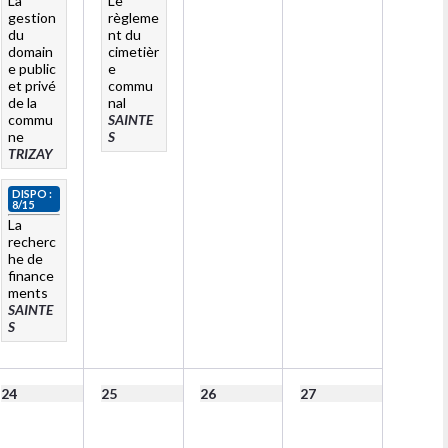
La
Le
gestion
règleme
du
nt du
domain
cimetièr
e public
e
et privé
commu
de la
nal
commu
SAINTE
ne
S
TRIZAY
DISPO :
8/15
La
recherc
he de
finance
ments
SAINTE
S
24
25
26
27