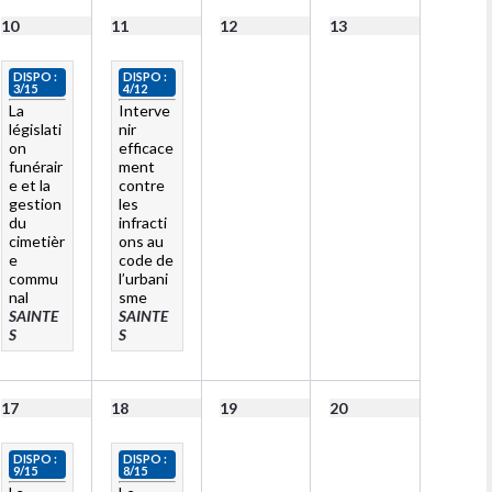
10
11
12
13
DISPO :
DISPO :
3/15
4/12
La
Interve
législati
nir
on
efficace
funérair
ment
e et la
contre
gestion
les
du
infracti
cimetièr
ons au
e
code de
commu
l’urbani
nal
sme
SAINTE
SAINTE
S
S
17
18
19
20
DISPO :
DISPO :
9/15
8/15