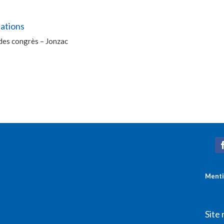
lations
des congrès – Jonzac
Menti
Site 