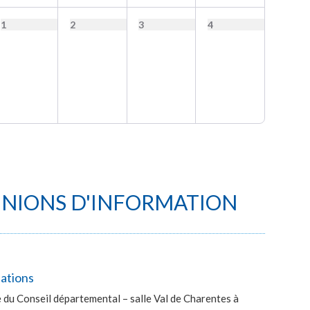
1
2
3
4
UNIONS D'INFORMATION
lations
du Conseil départemental – salle Val de Charentes à