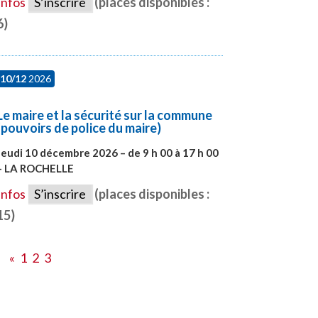
Infos
S’inscrire
(places disponibles :
6)
10/12
2026
Le maire et la sécurité sur la commune
(pouvoirs de police du maire)
Jeudi 10 décembre 2026 – de 9 h 00 à 17 h 00
– LA ROCHELLE
#28006
Infos
S’inscrire
(places disponibles :
15)
«
1
2
3