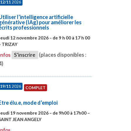
12/11
2026
Utiliser l’intelligence artificielle
générative (IAg) pour améliorer les
écrits professionnels
Jeudi 12 novembre 2026 – de 9 h 00 à 17 h 00
– TRIZAY
#28015
Infos
S’inscrire
(places disponibles :
4)
19/11
2026
COMPLET
Etre élu.e, mode d’emploi
Jeudi 19 novembre 2026 – de 9h00 à 17h00 –
SAINT JEAN ANGELY
#28003
Infos