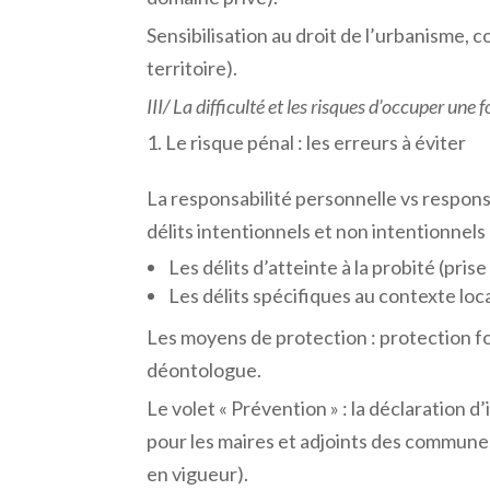
Sensibilisation au droit de l’urbanisme
territoire).
III/
La
difficulté
et
les
risques
d’occuper
une
f
Le risque pénal : les erreurs à éviter
La responsabilité personnelle vs responsab
délits intentionnels et non intentionnels 
Les délits d’atteinte à la probité (pris
Les délits spécifiques au contexte lo
Les moyens de protection : protection f
déontologue.
Le volet « Prévention » : la déclaration 
pour les maires et adjoints des communes 
en vigueur).