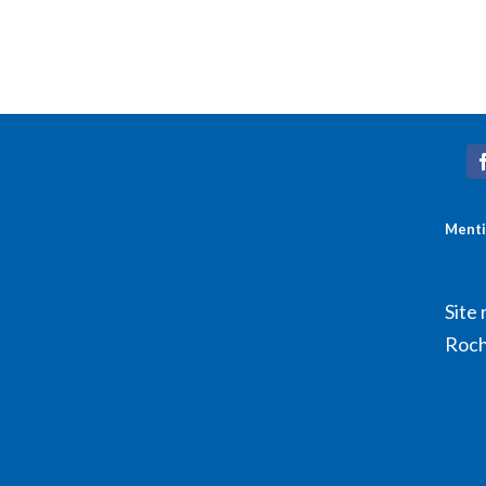
Menti
Site 
Roch