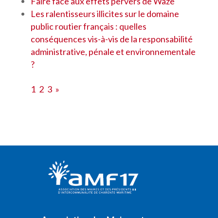
Faire face aux effets pervers de Waze
Les ralentisseurs illicites sur le domaine
public routier français : quelles
conséquences vis-à-vis de la responsabilité
administrative, pénale et environnementale
?
1
2
3
»