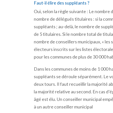
Faut-il élire des suppléants ?
Oui, selon la règle suivante : Le nombr
nombre de délégués titulaires : si la commu
suppléants ; au-delà, le nombre de supp
de 5 titulaires. Si le nombre total de titu
nombre de conseillers municipaux, « les 
électeurs inscrits sur les listes électora
pour les communes de plus de 30 000 hab
Dans les communes de moins de 1 000 hab
suppléants se déroule séparément. Le vot
deux tours. Il faut recueillir la majorité 
la majorité relative au second. En cas d’é
âgé est élu. Un conseiller municipal emp
à un autre conseiller municipal