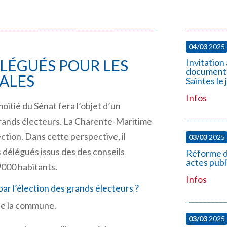
04/03
2025
LÉGUÉS POUR LES
Invitation
documenta
ALES
Saintes le
Infos
itié du Sénat fera l’objet d’un
grands électeurs. La Charente-Maritime
tion. Dans cette perspective, il
03/03
2025
es délégués issus des des conseils
Réforme de 
actes publ
000 habitants.
Infos
r l’élection des grands électeurs ?
 de la commune.
03/03
2025