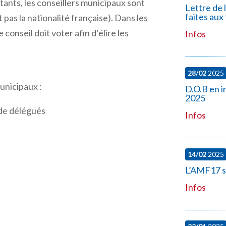
ants, les conseillers municipaux sont
Lettre de 
faites au
 pas la nationalité française). Dans les
onseil doit voter afin d’élire les
Infos
28/02
2025
unicipaux :
D.O.B en i
2025
 délégués
Infos
14/02
2025
L’AMF17 se
Infos