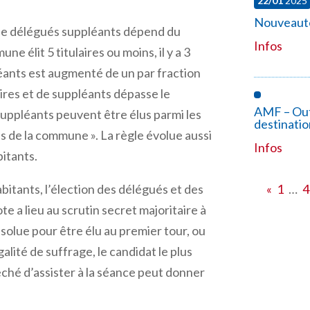
22/01
2025
Nouveauté
e de délégués suppléants dépend du
Infos
ne élit 5 titulaires ou moins, il y a 3
léants est augmenté de un par fraction
laires et de suppléants dépasse le
AMF – Outi
suppléants peuvent être élus parmi les
destinati
les de la commune ». La règle évolue aussi
Infos
itants.
itants, l’élection des délégués et des
«
1
…
4
e a lieu au scrutin secret majoritaire à
absolue pour être élu au premier tour, ou
galité de suffrage, le candidat le plus
êché d’assister à la séance peut donner