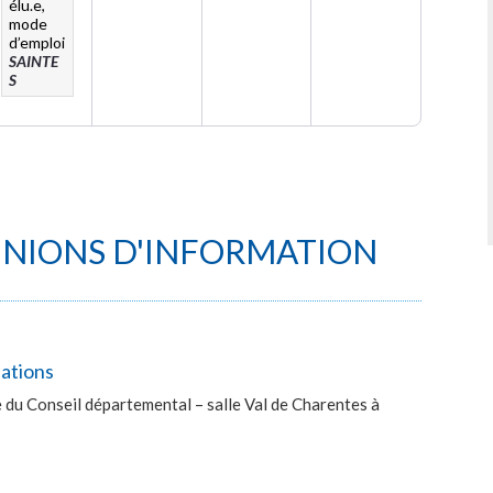
élu.e,
mode
d’emploi
SAINTE
S
UNIONS D'INFORMATION
lations
du Conseil départemental – salle Val de Charentes à