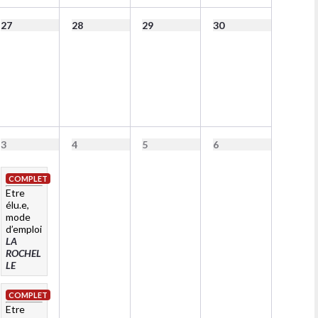
27
28
29
30
3
4
5
6
COMPLET
Etre
élu.e,
mode
d’emploi
LA
ROCHEL
LE
COMPLET
Etre