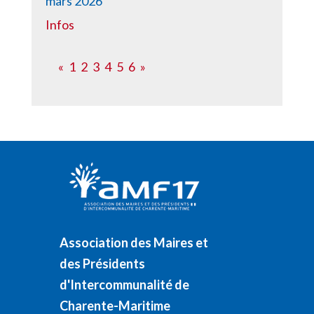
mars 2026
Infos
«
1
2
3
4
5
6
»
Association des Maires et
des Présidents
d'Intercommunalité de
Charente-Maritime