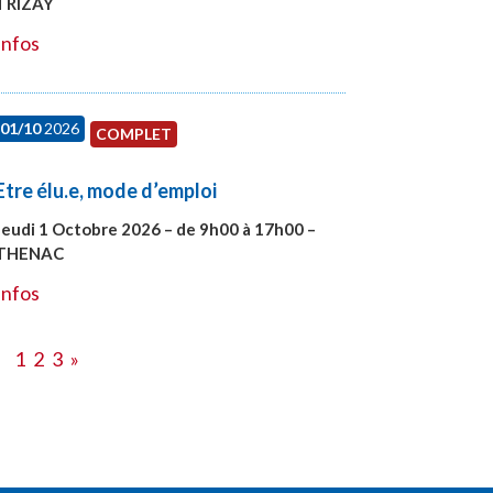
TRIZAY
#28151
Infos
01/10
2026
COMPLET
Etre élu.e, mode d’emploi
Jeudi 1 Octobre 2026 – de 9h00 à 17h00 –
THENAC
#28516
Infos
1
2
3
»