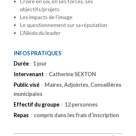
Croire en soi, en ses forces, ses
objectifs/projets
Les impacts de l’image
Le questionnement sur sa réputation
L’Aïkido du leader
INFOS PRATIQUES
Durée
:
1 jour
Intervenant
:
Catherine SEXTON
Public visé
:
Maires, Adjointes, Conseillères
municipales
Effectif du groupe
:
12 personnes
Repas
:
compris dans les frais d’inscription