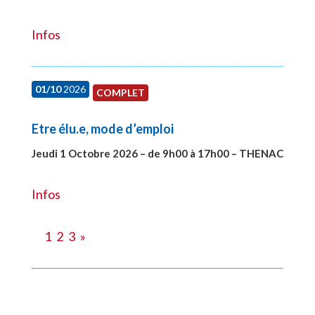
#28151
Infos
01/10
2026
COMPLET
Etre élu.e, mode d’emploi
Jeudi 1 Octobre 2026 – de 9h00 à 17h00 – THENAC
#28516
Infos
1
2
3
»