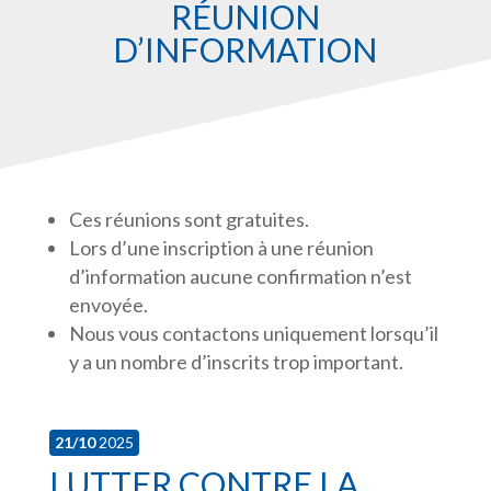
RÉUNION
D’INFORMATION
Ces réunions sont gratuites.
Lors d’une inscription à une réunion
d’information aucune confirmation n’est
envoyée.
Nous vous contactons uniquement lorsqu’il
y a un nombre d’inscrits trop important.
21/10
2025
Inscriptions
LUTTER CONTRE LA
réunions