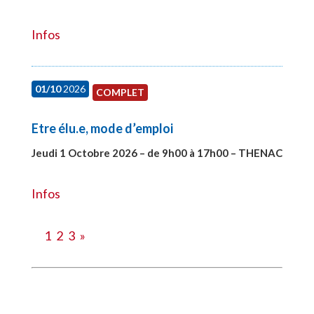
#28151
Infos
01/10
2026
COMPLET
Etre élu.e, mode d’emploi
Jeudi 1 Octobre 2026 – de 9h00 à 17h00 – THENAC
#28516
Infos
1
2
3
»