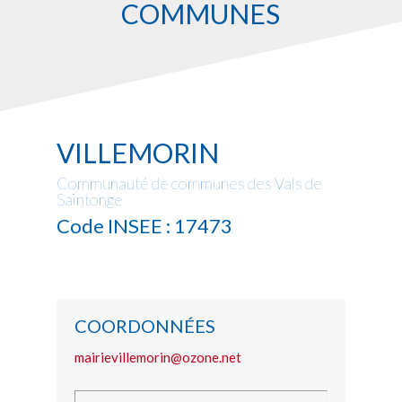
COMMUNES
VILLEMORIN
Communauté de communes des Vals de
Saintonge
Code INSEE : 17473
COORDONNÉES
mairievillemorin@ozone.net