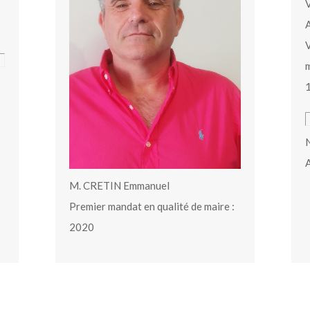
V
A
V
m
N
A
M. CRETIN Emmanuel
Premier mandat en qualité de maire :
2020