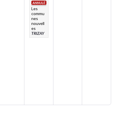
ANNULÉ
Les
commu
nes
nouvell
es
TRIZAY