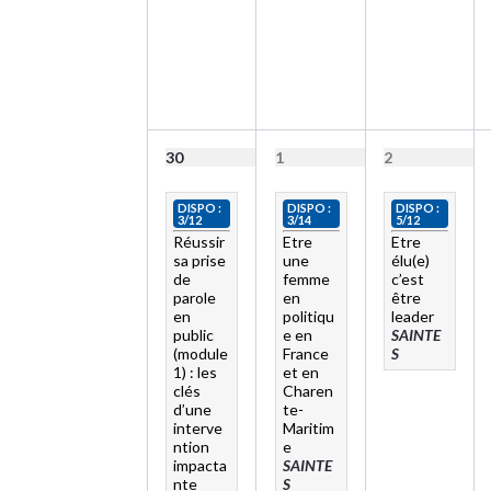
30
1
2
DISPO :
DISPO :
DISPO :
3/12
3/14
5/12
Réussir
Etre
Etre
sa prise
une
élu(e)
de
femme
c’est
parole
en
être
en
politiqu
leader
public
e en
SAINTE
(module
France
S
1) : les
et en
clés
Charen
d’une
te-
interve
Maritim
ntion
e
impacta
SAINTE
nte
S