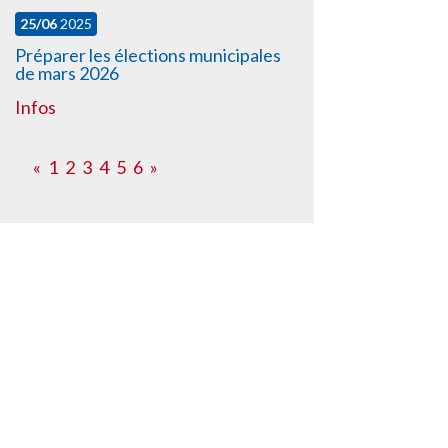
25/06
2025
Préparer les élections municipales
de mars 2026
Infos
«
1
2
3
4
5
6
»