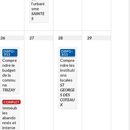
l’urbani
sme
SAINTE
S
26
27
28
29
DISPO :
DISPO :
7/15
3/15
Compre
Compre
ndre le
ndre les
budget
instituti
de la
ons
commu
locales
ne
ST
TRIZAY
GEORGE
S DES
COTEAU
COMPLET
X
Immeub
les
abando
nnés et
interve