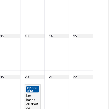
12
13
14
15
19
20
21
22
DISPO :
5/12
Les
bases
du droit
de