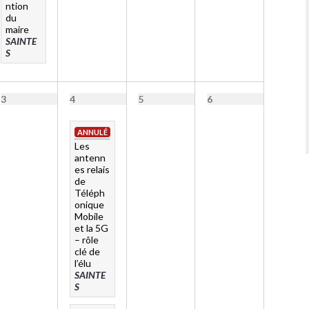
ntion
du
maire
SAINTE
S
3
4
5
6
ANNULÉ
Les
antenn
es relais
de
Téléph
onique
Mobile
et la 5G
– rôle
clé de
l’élu
SAINTE
S