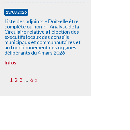
13/03
2026
Liste des adjoints – Doit-elle être
complète ou non ? – Analyse de la
Circulaire relative à l’élection des
exécutifs locaux des conseils
municipaux et communautaires et
au fonctionnement des organes
délibérants du 4 mars 2026
Infos
1
2
3
…
6
»