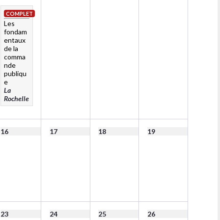
COMPLET
Les
fondam
entaux
de la
comma
nde
publiqu
e
La
Rochelle
16
17
18
19
23
24
25
26