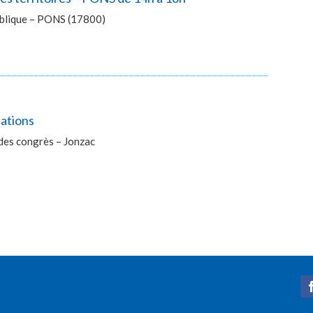
publique – PONS (17800)
lations
des congrès – Jonzac