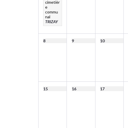
cimetièr
e
commu
nal
TRIZAY
8
9
10
15
16
17