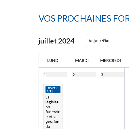
VOS PROCHAINES FO
juillet
2024
Aujourd’hui
LUNDI
MARDI
MERCREDI
1
2
3
DISPO :
4/15
La
législati
on
funérair
e et la
gestion
du