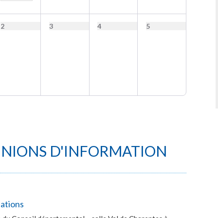
2
3
4
5
UNIONS D'INFORMATION
lations