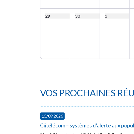
29
30
1
VOS PROCHAINES RÉ
15/09
2026
Ciitélécom – systèmes d’alerte aux popu