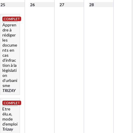
25
26
27
28
COMPLET
Appren
dre à
rédiger
les
docume
nts en
cas
d’infrac
tion à la
législati
on
d’urbani
sme
TRIZAY
COMPLET
Etre
élu.e,
mode
d’emploi
Trizay