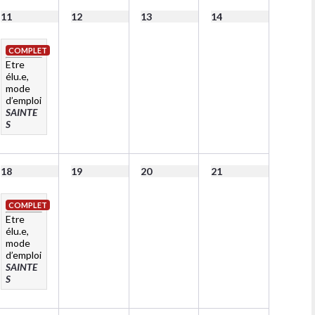
11
12
13
14
COMPLET
Etre
élu.e,
mode
d’emploi
SAINTE
S
18
19
20
21
COMPLET
Etre
élu.e,
mode
d’emploi
SAINTE
S