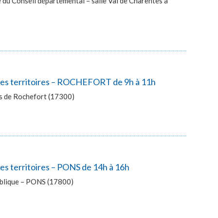
du Conseil départemental – salle Val de Charentes à
 des territoires – ROCHEFORT de 9h à 11h
ès de Rochefort (17300)
es territoires – PONS de 14h à 16h
publique – PONS (17800)