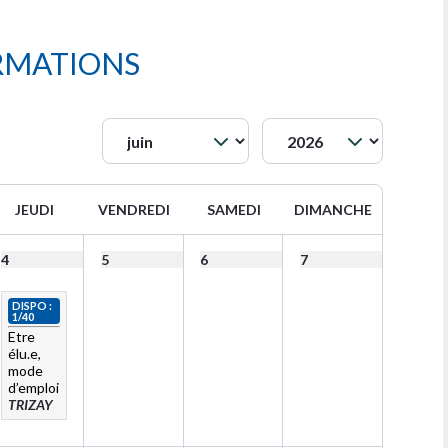
RMATIONS
JEUDI
VENDREDI
SAMEDI
DIMANCHE
4
5
6
7
DISPO :
1/40
Etre
élu.e,
mode
d’emploi
TRIZAY