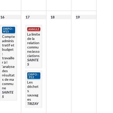
16
17
18
19
DISPO :
ANNULÉ
9/15
La limite
Compte
de la
adminis
relation
tratif et
commu
budget
ne/asso
:
ciations
travaille
SAINTE
r à l
S
‘analyse
des
DISPO :
résultat
7/12
s de ma
Les
commu
déchet
ne
s
SAINTE
sauvag
S
es
TRIZAY