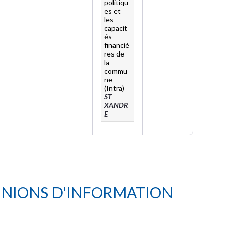
politiqu
es et
les
capacit
és
financiè
res de
la
commu
ne
(Intra)
ST
XANDR
E
UNIONS D'INFORMATION