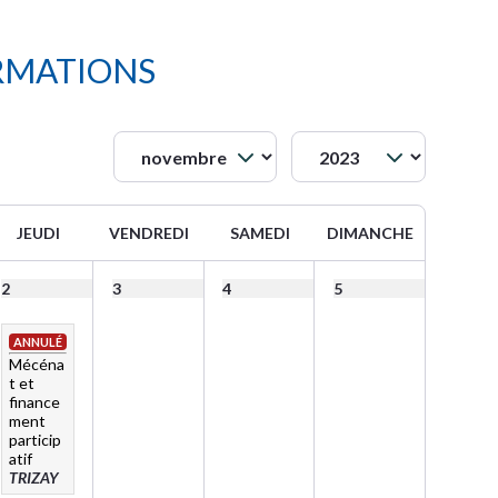
RMATIONS
JEUDI
VENDREDI
SAMEDI
DIMANCHE
2
3
4
5
ANNULÉ
Mécéna
t et
finance
ment
particip
atif
TRIZAY