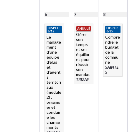
6
7
8
DISPO :
DISPO :
ANNULÉ
6/12
8/15
Gérer
Le
Compre
son
manage
ndre le
temps
ment
budget
et ses
d’une
de la
équilibr
équipe
commu
es pour
d’élus
ne
réussir
et
SAINTE
son
d’agent
S
mandat
s
TRIZAY
territori
aux
(module
2) :
organis
er et
conduir
e les
change
ments