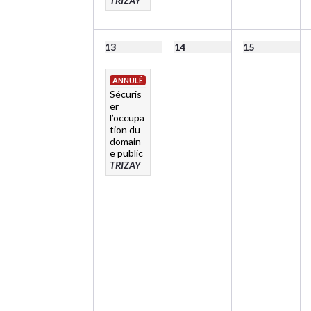
TRIZAY
13
14
15
ANNULÉ
Sécuris
er
l’occupa
tion du
domain
e public
TRIZAY