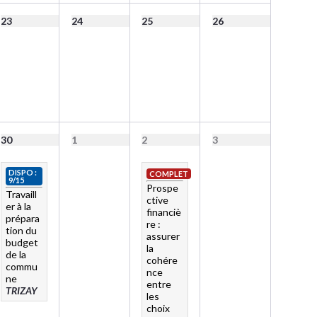
23
24
25
26
30
1
2
3
DISPO :
COMPLET
9/15
Prospe
Travaill
ctive
er à la
financiè
prépara
re :
tion du
assurer
budget
la
de la
cohére
commu
nce
ne
entre
TRIZAY
les
choix