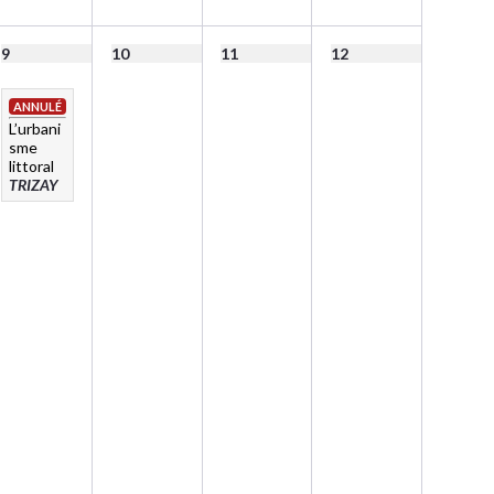
9
10
11
12
ANNULÉ
L’urbani
sme
littoral
TRIZAY