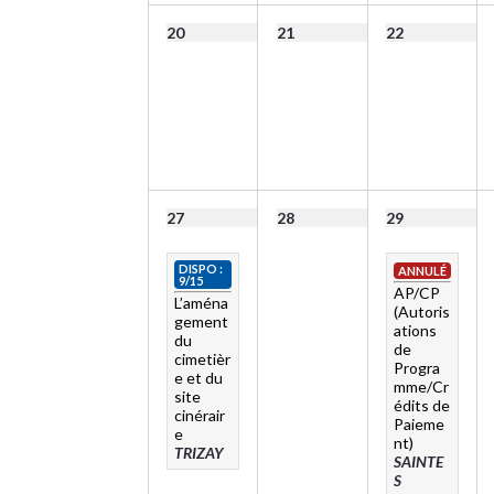
20
21
22
27
28
29
DISPO :
ANNULÉ
9/15
AP/CP
L’aména
(Autoris
gement
ations
du
de
cimetièr
Progra
e et du
mme/Cr
site
édits de
cinérair
Paieme
e
nt)
TRIZAY
SAINTE
S