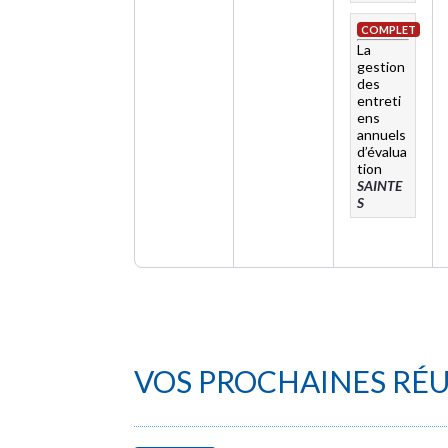
COMPLET
La
gestion
des
entreti
ens
annuels
d’évalua
tion
SAINTE
S
VOS PROCHAINES RÉ