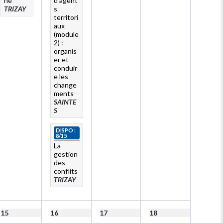
ne
d’agent
TRIZAY
s
territori
aux
(module
2) :
organis
er et
conduir
e les
change
ments
SAINTE
S
DISPO :
8/15
La
gestion
des
conflits
TRIZAY
15
16
17
18