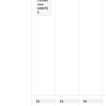
l’urbani
sme
SAINTE
S
12
13
14