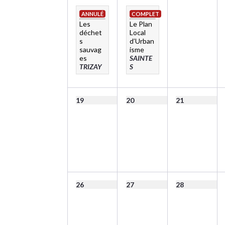
ANNULÉ
COMPLET
Les
Le Plan
déchet
Local
s
d’Urban
sauvag
isme
es
SAINTE
TRIZAY
S
19
20
21
26
27
28