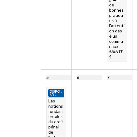
de
bonnes
pratiqu
es à
l’attenti
on des
élus
commu
naux
SAINTE
S
5
6
7
DISPO :
5/12
Les
notions
fondam
entales
du droit
pénal
de