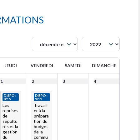
RMATIONS
JEUDI
VENDREDI
SAMEDI
DIMANCHE
1
2
3
4
DISPO :
DISPO :
8/15
9/15
Les
Travaill
reprises
er à la
de
prépara
sépultu
tion du
res et la
budget
gestion
de la
du
commu