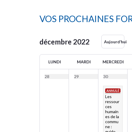
VOS PROCHAINES FO
décembre
2022
Aujourd’hui
LUNDI
MARDI
MERCREDI
28
29
30
ANNULÉ
Les
ressour
ces
humain
es de la
commu
ne :
guide