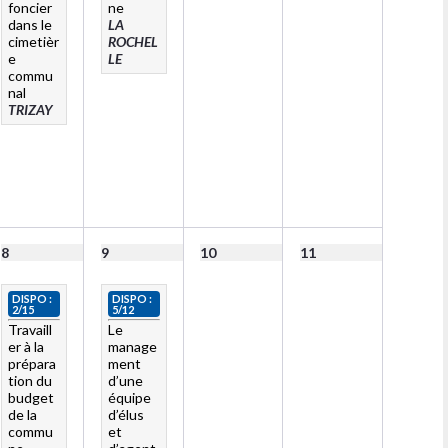
foncier
ne
dans le
LA
cimetièr
ROCHEL
e
LE
commu
nal
TRIZAY
8
9
10
11
DISPO :
DISPO :
2/15
5/12
Travaill
Le
er à la
manage
prépara
ment
tion du
d’une
budget
équipe
de la
d’élus
commu
et