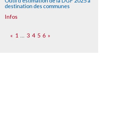
Outil d’estimation de la DGF 2025 à
destination des communes
Infos
«
1
…
3
4
5
6
»