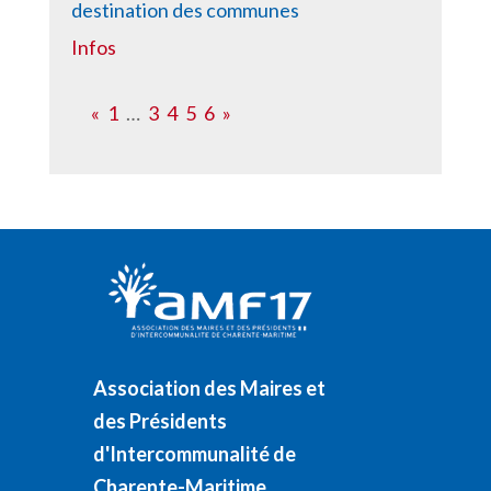
destination des communes
Infos
«
1
…
3
4
5
6
»
Association des Maires et
des Présidents
d'Intercommunalité de
Charente-Maritime