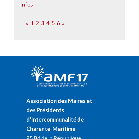
Infos
«
1
2
3
4
5
6
»
Association des Maires et
des Présidents
d'Intercommunalité de
Charente-Maritime
85 Bd de la République