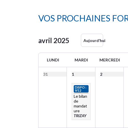
VOS PROCHAINES FO
avril
2025
Aujourd’hui
LUNDI
MARDI
MERCREDI
31
1
2
DISPO :
9/12
Le bilan
de
mandat
ure
TRIZAY