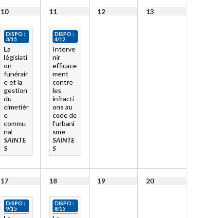
10
11
12
13
DISPO :
DISPO :
3/15
4/12
La
Interve
législati
nir
on
efficace
funérair
ment
e et la
contre
gestion
les
du
infracti
cimetièr
ons au
e
code de
commu
l’urbani
nal
sme
SAINTE
SAINTE
S
S
17
18
19
20
DISPO :
DISPO :
9/15
8/15