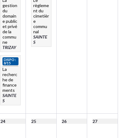
La
Le
gestion
règleme
du
nt du
domain
cimetièr
e public
e
et privé
commu
de la
nal
commu
SAINTE
ne
S
TRIZAY
DISPO :
8/15
La
recherc
he de
finance
ments
SAINTE
S
24
25
26
27