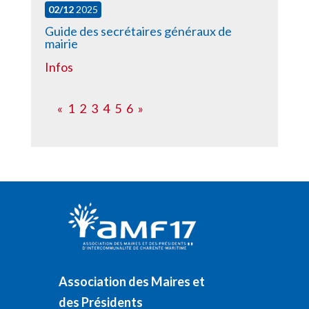
02/12
2025
Guide des secrétaires généraux de
mairie
Infos
«
1
2
3
4
5
6
»
Association des Maires et
des Présidents