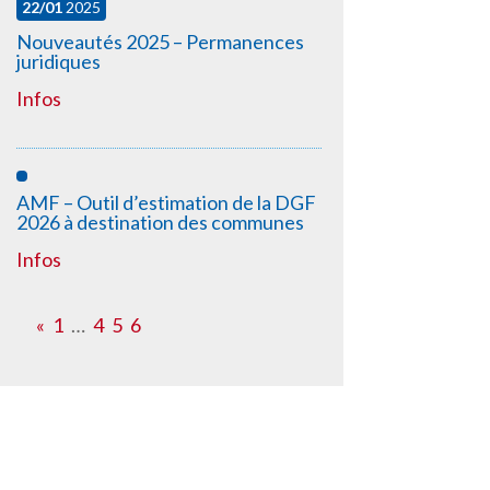
22/01
2025
Nouveautés 2025 – Permanences
juridiques
Infos
AMF – Outil d’estimation de la DGF
2026 à destination des communes
Infos
«
1
…
4
5
6