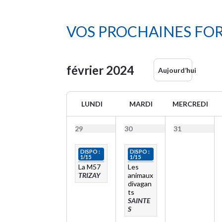
VOS PROCHAINES FO
février
2024
Aujourd’hui
LUNDI
MARDI
MERCREDI
29
30
31
DISPO :
DISPO :
1/15
1/15
La M57
Les
TRIZAY
animaux
divagan
ts
SAINTE
S