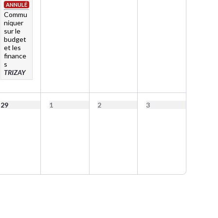
ANNULÉ
Commu
niquer
sur le
budget
et les
finance
s
TRIZAY
29
1
2
3