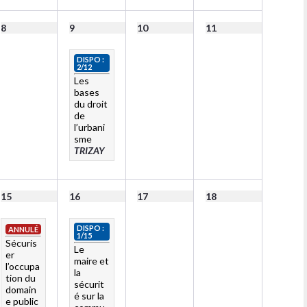
8
9
10
11
DISPO :
2/12
Les
bases
du droit
de
l’urbani
sme
TRIZAY
15
16
17
18
DISPO :
ANNULÉ
1/15
Sécuris
Le
er
maire et
l’occupa
la
tion du
sécurit
domain
é sur la
e public