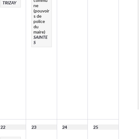
commu
TRIZAY
ne
(pouvoir
s de
police
du
maire)
SAINTE
S
22
23
24
25