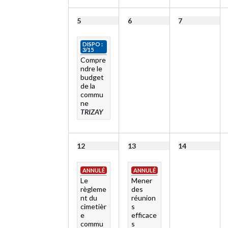
5
6
7
DISPO :
3/15
Compre
ndre le
budget
de la
commu
ne
TRIZAY
12
13
14
ANNULÉ
ANNULÉ
Le
Mener
règleme
des
nt du
réunion
cimetièr
s
e
efficace
commu
s