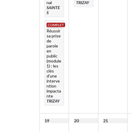
nal
TRIZAY
SAINTE
S
COMPLET
Réussir
sa prise
de
parole
en
public
(module
1) : les
clés
d’une
interve
ntion
impacta
nte
TRIZAY
19
20
21