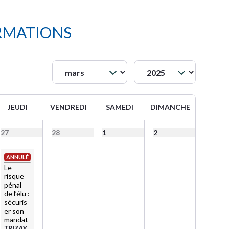
RMATIONS
JEUDI
VENDREDI
SAMEDI
DIMANCHE
27
28
1
2
ANNULÉ
Le
risque
pénal
de l’élu :
sécuris
er son
mandat
TRIZAY