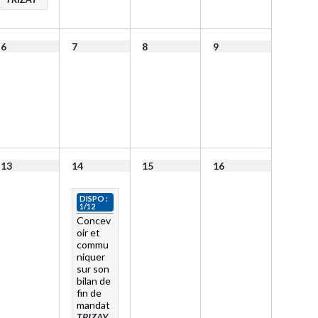
6
7
8
9
13
14
15
16
DISPO :
1/12
Concev
oir et
commu
niquer
sur son
bilan de
fin de
mandat
TRIZAY