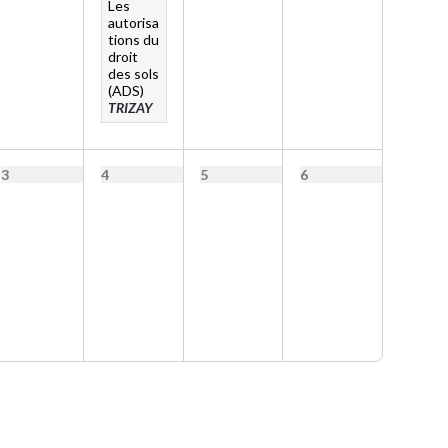
Les
autorisa
tions du
droit
des sols
(ADS)
TRIZAY
3
4
5
6