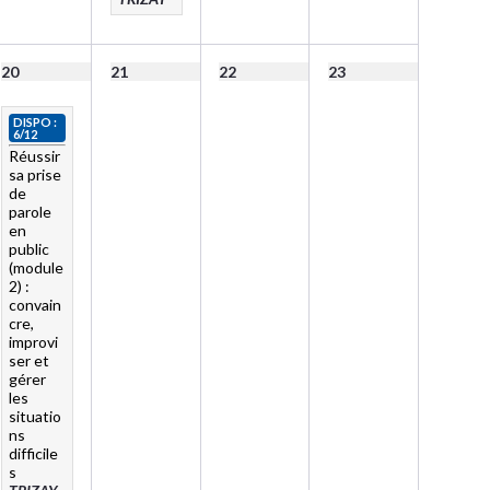
20
21
22
23
DISPO :
6/12
Réussir
sa prise
de
parole
en
public
(module
2) :
convain
cre,
improvi
ser et
gérer
les
situatio
ns
difficile
s