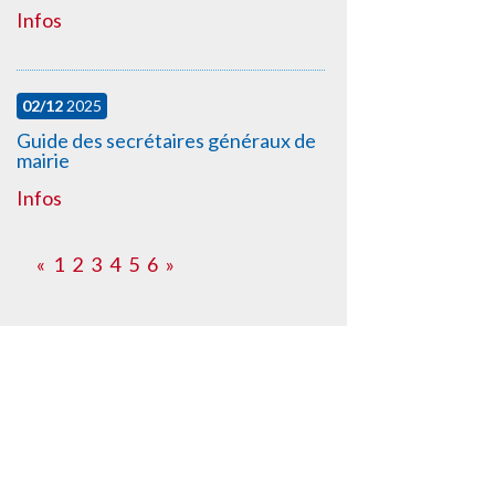
Infos
02/12
2025
Guide des secrétaires généraux de
mairie
Infos
«
1
2
3
4
5
6
»