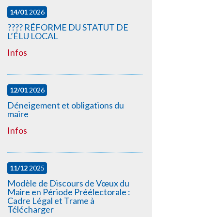
14/01
2026
????️ RÉFORME DU STATUT DE
L’ÉLU LOCAL
Infos
12/01
2026
Déneigement et obligations du
maire
Infos
11/12
2025
Modèle de Discours de Vœux du
Maire en Période Préélectorale :
Cadre Légal et Trame à
Télécharger