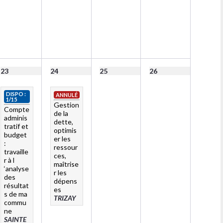
23
24
25
26
DISPO :
ANNULÉ
1/15
Gestion
Compte
de la
adminis
dette,
tratif et
optimis
budget
er les
:
ressour
travaille
ces,
r à l
maîtrise
‘analyse
r les
des
dépens
résultat
es
s de ma
TRIZAY
commu
ne
SAINTE