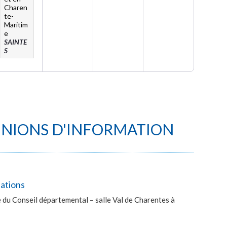
Charen
te-
Maritim
e
SAINTE
S
UNIONS D'INFORMATION
lations
du Conseil départemental – salle Val de Charentes à