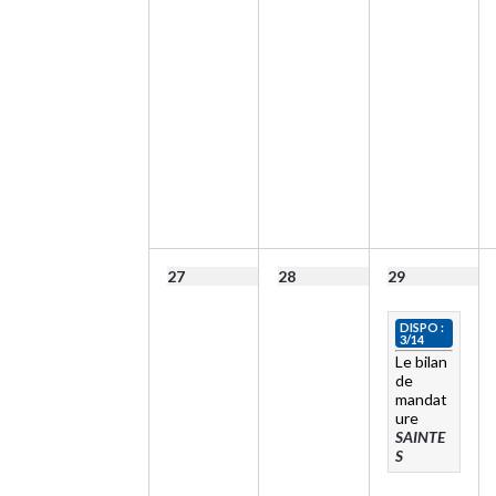
27
28
29
DISPO :
3/14
Le bilan
de
mandat
ure
SAINTE
S