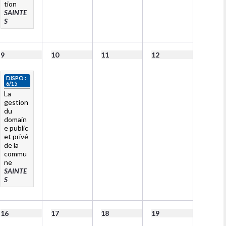
tion
SAINTE
S
9
10
11
12
DISPO :
6/15
La
gestion
du
domain
e public
et privé
de la
commu
ne
SAINTE
S
16
17
18
19