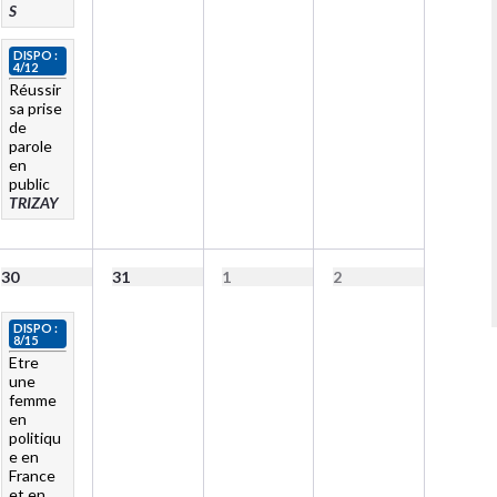
S
DISPO :
4/12
Réussir
sa prise
de
parole
en
public
TRIZAY
30
31
1
2
DISPO :
8/15
Etre
une
femme
en
politiqu
e en
France
et en