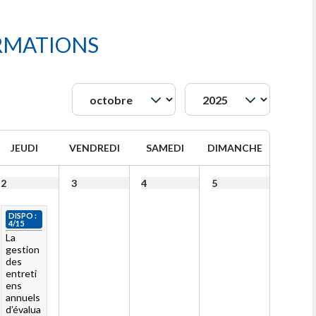
RMATIONS
JEUDI
VENDREDI
SAMEDI
DIMANCHE
2
3
4
5
DISPO :
4/15
La
gestion
des
entreti
ens
annuels
d’évalua