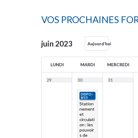
VOS PROCHAINES FO
juin
2023
Aujourd’hui
LUNDI
MARDI
MERCREDI
29
30
31
DISPO :
8/15
Station
nement
et
circulati
on : les
pouvoir
s de