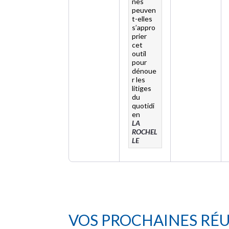
nes
peuven
t-elles
s’appro
prier
cet
outil
pour
dénoue
r les
litiges
du
quotidi
en
LA
ROCHEL
LE
VOS PROCHAINES RÉ