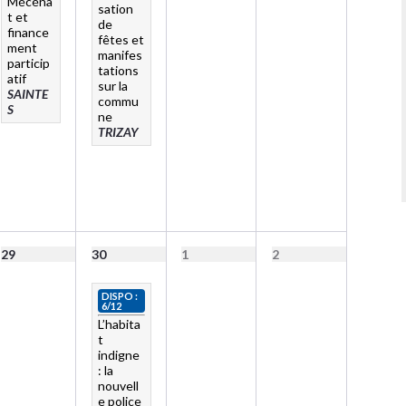
Mécéna
sation
t et
de
finance
fêtes et
ment
manifes
particip
tations
atif
sur la
SAINTE
commu
S
ne
TRIZAY
29
30
1
2
DISPO :
6/12
L’habita
t
indigne
: la
nouvell
e police