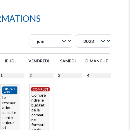
RMATIONS
JEUDI
VENDREDI
SAMEDI
DIMANCHE
1
2
3
4
DISPO :
COMPLET
7/15
Compre
La
ndre le
restaur
budget
ation
de la
scolaire
commu
: entre
ne –
enjeux
formati
et
on de