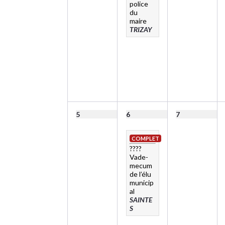
police
du
maire
TRIZAY
5
6
7
COMPLET
????
Vade-
mecum
de l’élu
municip
al
SAINTE
S