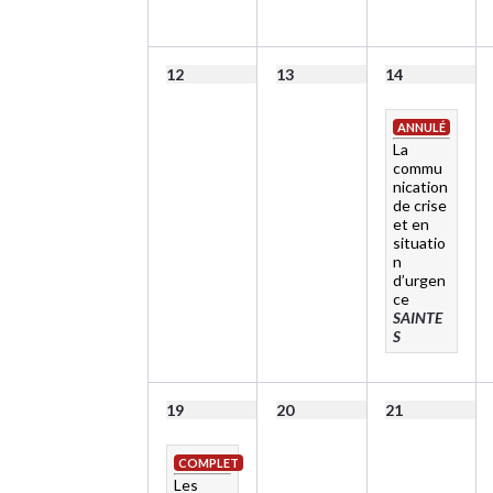
12
13
14
ANNULÉ
La
commu
nication
de crise
et en
situatio
n
d’urgen
ce
SAINTE
S
19
20
21
COMPLET
Les