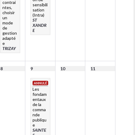
contrai
sensibili
ntes,
sation
choisir
(Intra)
un
ST
mode
XANDR
de
E
gestion
adapté
e
TRIZAY
8
9
10
11
ANNULÉ
Les
fondam
entaux
de la
comma
nde
publiqu
e
SAINTE