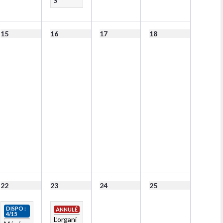
S
15
16
17
18
22
23
24
25
DISPO :
ANNULÉ
4/15
L’organi