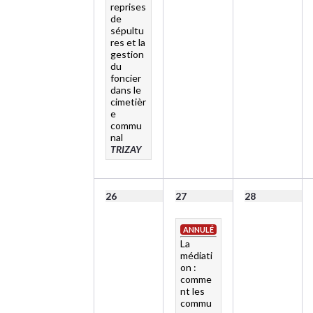
reprises
de
sépultu
res et la
gestion
du
foncier
dans le
cimetièr
e
commu
nal
TRIZAY
26
27
28
ANNULÉ
La
médiati
on :
comme
nt les
commu