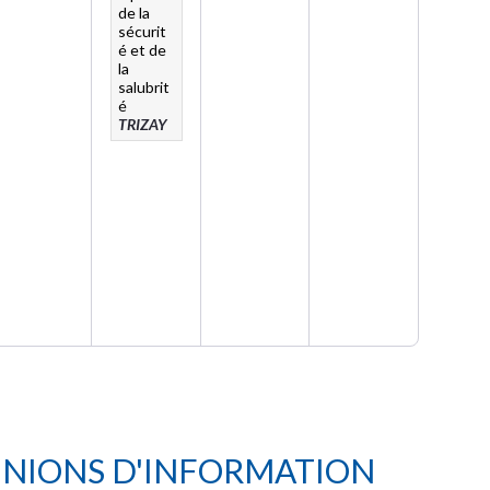
de la
sécurit
é et de
la
salubrit
é
TRIZAY
UNIONS D'INFORMATION